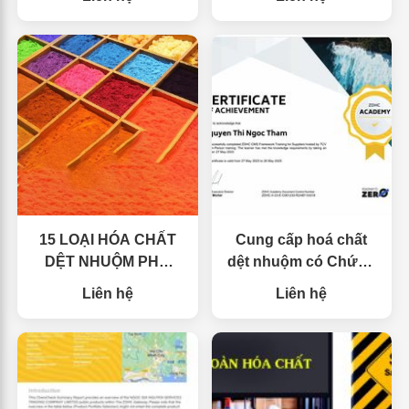
15 LOẠI HÓA CHẤT
Cung cấp hoá chất
DỆT NHUỘM PHỔ
dệt nhuộm có Chứng
BIẾN TRONG CÔNG
nhận ZDHC.
Liên hệ
Liên hệ
NGHIỆP15 LOẠI HÓA
CHẤT DỆT NHUỘM
PHỔ BIẾN TRONG
CÔNG NGHIỆP