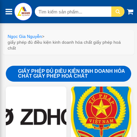
Tìm
kiếm:
Ngọc Gia Nguyễn
>
giấy phép đủ điều kiện kinh doanh hóa chất giấy phép hoá
chất
GIẤY PHÉP ĐỦ ĐIỀU KIỆN KINH DOANH HÓA
CHẤT GIẤY PHÉP HOÁ CHẤT