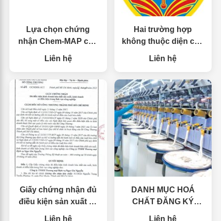
Lựa chọn chứng
Hai trường hợp
nhận Chem-MAP cho
không thuộc diện cấp
sản phẩm của bạn |
Giấy phép sản xuất,
Liên hệ
Liên hệ
ZDHC MRSL V2.0
kinh doanh hóa chất
Giấy chứng nhận đủ
DANH MỤC HOÁ
điều kiện sản xuất và
CHẤT ĐĂNG KÝ
kinh doanh hóa chất
TRÊN CỔNG ZDHC
Liên hệ
Liên hệ