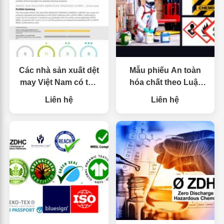
Các nhà sản xuất dệt
Mẫu phiếu An toàn
may Việt Nam có thể
hóa chất theo Luật
khẳng định vị trí dẫn
Việt Nam – Hướng
Liên hệ
Liên hệ
đầu với việc quản lý
dẫn chi tiết
hóa chất có trách
nhiệm