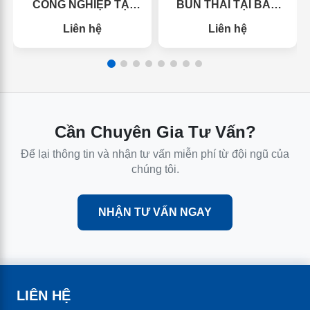
CÔNG NGHIỆP TẠI
BÙN THẢI TẠI BẮC
CÔNG TY TNHH TMDV NGỌC GIA
BẮC GIANG
NINH
Liên hệ
Liên hệ
NGUYỄN
Đ/c: 91/19/24 Nguyễn Trọng Tuyển, Phường 15,
Quận Phú Nhuận, TpHCM
Chi nhánh: 261 Lê Phụng Hiểu, Phường Vệ An,
Cần Chuyên Gia Tư Vấn?
Tp Bắc Ninh
Hotline: 0903.723.006
Để lại thông tin và nhận tư vấn miễn phí từ đội ngũ của
chúng tôi.
Email: ngocgianguyen.nt@gmail.com
NHẬN TƯ VẤN NGAY
LIÊN HỆ