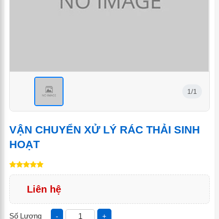
1/1
<
VẬN CHUYỂN XỬ LÝ RÁC THẢI SINH
HOẠT
Liên hệ
Số Lượng
-
+