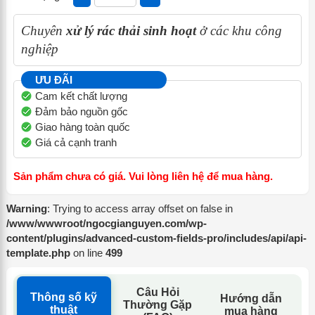
Chuyên
xử lý rác thải sinh hoạt
ở các khu công
nghiệp
ƯU ĐÃI
Cam kết chất lượng
Đảm bảo nguồn gốc
Giao hàng toàn quốc
Giá cả cạnh tranh
Sản phẩm chưa có giá. Vui lòng liên hệ để mua hàng.
Warning
: Trying to access array offset on false in
/www/wwwroot/ngocgianguyen.com/wp-
content/plugins/advanced-custom-fields-pro/includes/api/api-
template.php
on line
499
Câu Hỏi
Thông số kỹ
Hướng dẫn
Thường Gặp
thuật
mua hàng