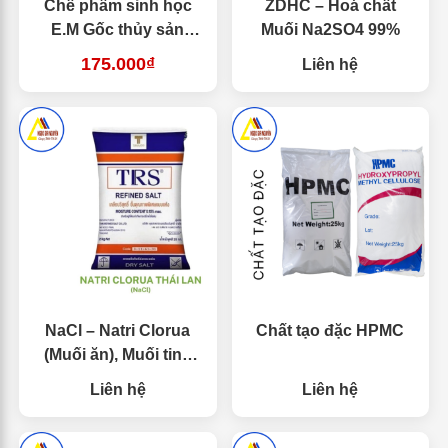
Chế phẩm sinh học
ZDHC – Hoá chất
E.M Gốc thủy sản
Muối Na2SO4 99%
Nhật – Chuyên ủ Men
175.000₫
Liên hệ
Vi Sinh Cho Tôm
NaCl – Natri Clorua
Chất tạo đặc HPMC
(Muối ăn), Muối tinh
khiết, muối công
Liên hệ
Liên hệ
nghiệp