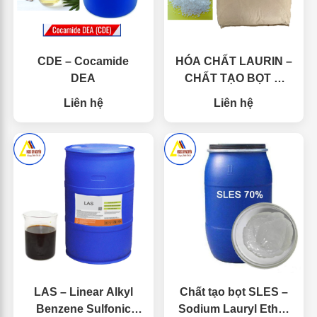
CDE – Cocamide
HÓA CHẤT LAURIN –
DEA
CHẤT TẠO BỌT &
LÀM DỊU DA TAY
Liên hệ
Liên hệ
LAS – Linear Alkyl
Chất tạo bọt SLES –
Benzene Sulfonic
Sodium Lauryl Ether