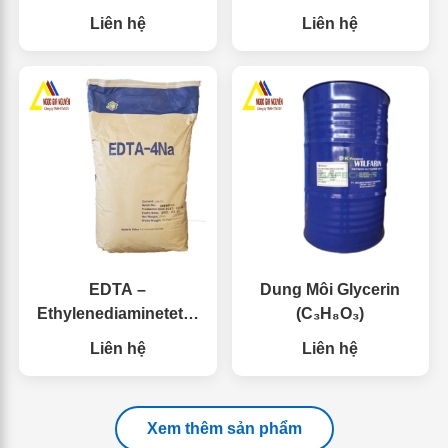
Acid
Sulfate
Liên hệ
Liên hệ
EDTA –
Dung Môi Glycerin
Ethylenediaminetetra
(C₃H₈O₃)
acetic Acid
Liên hệ
Liên hệ
Xem thêm sản phẩm