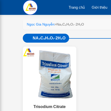
Trang chủ
Giới thiệu
Ngọc Gia Nguyễn
>
Na₃C₆H₅O₇·2H₂O
NA₃C₆H₅O₇·2H₂O
Trisodium Citrate