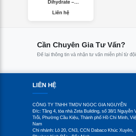
Dihydrate –
Na₃C₆H₅O₇·2H₂O
Liên hệ
Cần Chuyên Gia Tư Vấn?
Để lại thông tin và nhận tư vấn miễn phí từ độ
LIÊN HỆ
CÔNG TY TNHH TMDV NGỌC GIA NGUYỄN
Đ/c: Tầng 4, tòa nhà Zeta Building, số 38/1 Nguyễn 
Trỗi, Phường Cầu Kiệu, Thành phố Hồ Chí Minh, Việ
Nam
Chi nhánh: Lô 20, CN3, CCN Dabaco Khúc Xuyên,