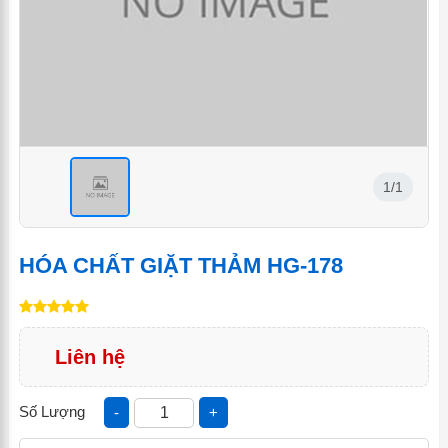
1/1
<
HÓA CHẤT GIẶT THẢM HG-178
Liên hệ
Số Lượng
-
+