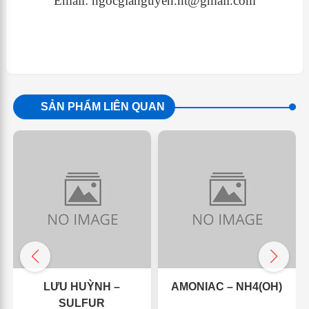
Email: ngocgianguyen.nt@gmail.com
SẢN PHẨM LIÊN QUAN
LƯU HUỲNH –
AMONIAC – NH4(OH)
SULFUR