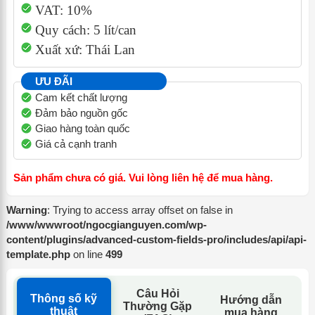
VAT: 10%
Quy cách: 5 lít/can
Xuất xứ: Thái Lan
ƯU ĐÃI
Cam kết chất lượng
Đảm bảo nguồn gốc
Giao hàng toàn quốc
Giá cả cạnh tranh
Sản phẩm chưa có giá. Vui lòng liên hệ để mua hàng.
Warning
: Trying to access array offset on false in
/www/wwwroot/ngocgianguyen.com/wp-
content/plugins/advanced-custom-fields-pro/includes/api/api-
template.php
on line
499
Câu Hỏi
Thông số kỹ
Hướng dẫn
Thường Gặp
thuật
mua hàng