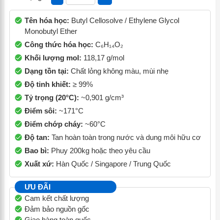
Tên hóa học:
Butyl Cellosolve / Ethylene Glycol
Monobutyl Ether
Công thức hóa học:
C₆H₁₄O₂
Khối lượng mol:
118,17 g/mol
Dạng tồn tại:
Chất lỏng không màu, mùi nhẹ
Độ tinh khiết:
≥ 99%
Tỷ trọng (20°C):
~0,901 g/cm³
Điểm sôi:
~171°C
Điểm chớp cháy:
~60°C
Độ tan:
Tan hoàn toàn trong nước và dung môi hữu cơ
Bao bì:
Phuy 200kg hoặc theo yêu cầu
Xuất xứ:
Hàn Quốc / Singapore / Trung Quốc
ƯU ĐÃI
Cam kết chất lượng
Đảm bảo nguồn gốc
Giao hàng toàn quốc