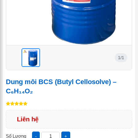
1/1
<
Dung môi BCS (Butyl Cellosolve) –
C₆H₁₄O₂
Liên hệ
Số Lượng
-
+