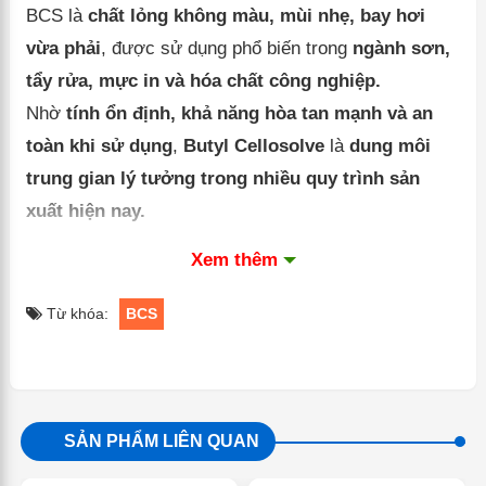
BCS là
chất lỏng không màu, mùi nhẹ, bay hơi
vừa phải
, được sử dụng phổ biến trong
ngành sơn,
tẩy rửa, mực in và hóa chất công nghiệp.
Nhờ
tính ổn định, khả năng hòa tan mạnh và an
toàn khi sử dụng
,
Butyl Cellosolve
là
dung môi
trung gian lý tưởng trong nhiều quy trình sản
xuất hiện nay.
Xem thêm
Ứng dụng
Từ khóa:
BCS
Ngành sơn – mực in:
Dung môi
hòa tan nhựa
acrylic, alkyd, epoxy
giúp
màng sơn bóng, đều
và khô nhanh.
SẢN PHẨM LIÊN QUAN
Ngành tẩy rửa:
Dùng
làm dung môi trong nước
rửa kính, chất tẩy dầu mỡ, dung dịch vệ sinh