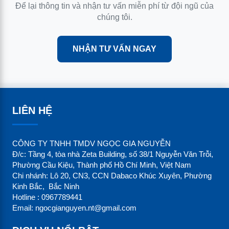
Để lại thông tin và nhận tư vấn miễn phí từ đội ngũ của
Bảo quản
trong
bao bì kín, nơi mát, khô, tránh
chúng tôi.
nhiệt độ cao.
NHẬN TƯ VẤN NGAY
Mua dung môi BCS ở đâu?
Nếu bạn có nhu cầu mua hóa chất uy tín, chất lượng
giá rẻ có thể liên hệ cửa Công ty TNHH TMDV Ngọc
LIÊN HỆ
Gia Nguyễn. Một trong những địa chỉ hóa chất uy tín
tại Việt Nam
CÔNG TY TNHH TMDV NGỌC GIA NGUYỄN
Đ/c: Tầng 4, tòa nhà Zeta Building, số 38/1 Nguyễn Văn Trỗi,
CÔNG TY TNHH TMDV NGỌC GIA NGUYỄN
Phường Cầu Kiệu, Thành phố Hồ Chí Minh, Việt Nam
Chi nhánh: Lô 20, CN3, CCN Dabaco Khúc Xuyên, Phường
Đ/c: Tầng 4, tòa nhà Zeta Building, số 38/1
Kinh Bắc, Bắc Ninh
Nguyễn Văn Trỗi, P.Cầu Kiệu, Tp Hồ Chí Minh
Hotline : 0967789441
Email: ngocgianguyen.nt@gmail.com
Chi nhánh: Lô 20, CN3, CCN Dabaco Khúc
Xuyên, P. Kinh Bắc, Bắc Ninh