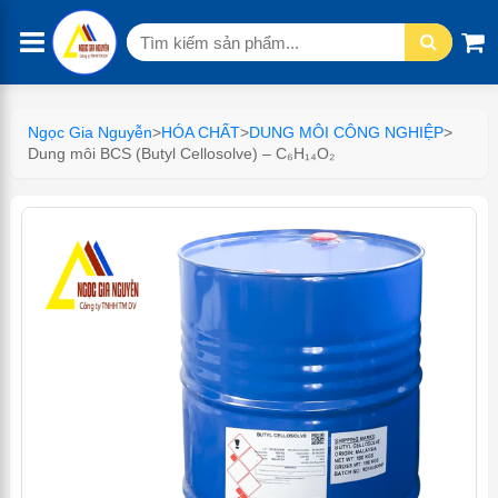
Tìm
kiếm:
Ngọc Gia Nguyễn
>
HÓA CHẤT
>
DUNG MÔI CÔNG NGHIỆP
>
Dung môi BCS (Butyl Cellosolve) – C₆H₁₄O₂