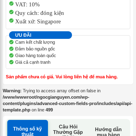
VAT: 10%
Quy cách: đóng kiện
Xuất xứ: Singapore
ƯU ĐÃI
Cam kết chất lượng
Đảm bảo nguồn gốc
Giao hàng toàn quốc
Giá cả cạnh tranh
Sản phẩm chưa có giá. Vui lòng liên hệ để mua hàng.
Warning
: Trying to access array offset on false in
/www/wwwroot/ngocgianguyen.com/wp-
content/plugins/advanced-custom-fields-pro/includes/api/api-
template.php
on line
499
Câu Hỏi
Thông số kỹ
Hướng dẫn
Thường Gặp
thuật
mua hàng