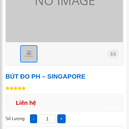
1/1
<
BÚT ĐO PH – SINGAPORE
Liên hệ
Số Lượng
-
+