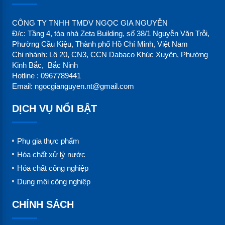
không sử dụng 10 phút.
CÔNG TY TNHH TMDV NGỌC GIA NGUYỄN
Độ bền
Đ/c: Tầng 4, tòa nhà Zeta Building, số 38/1 Nguyễn Văn Trỗi,
điện
khoảng 365 lần test
Phường Cầu Kiệu, Thành phố Hồ Chí Minh, Việt Nam
Chi nhánh: Lô 20, CN3, CCN Dabaco Khúc Xuyên, Phường
cực:
Kinh Bắc, Bắc Ninh
Hotline : 0967789441
Kích
Email: ngocgianguyen.nt@gmail.com
180mm x 32mm x 15mm
thước
DỊCH VỤ NỔI BẬT
Khối
70g
Phụ gia thực phẩm
lượng
Hóa chất xử lý nước
Hóa chất công nghiệp
4.
Hướng dẫn sử dụng
Dung môi công nghiệp
Chuẩn pH:
CHÍNH SÁCH
– Lắc nhẹ bút đo trước mỗi lần sử dụng