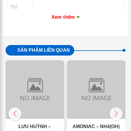
Độ
phân
0.1 pH
Xem thêm
giải
Độ
chính
± 0.2 pH
SẢN PHẨM LIÊN QUAN
xác
Hiệu
Tự động, 1 điểm pH7
chuẩn
Màn
8mm LCD
hình
Chức
LƯU HUỲNH –
AMONIAC – NH4(OH)